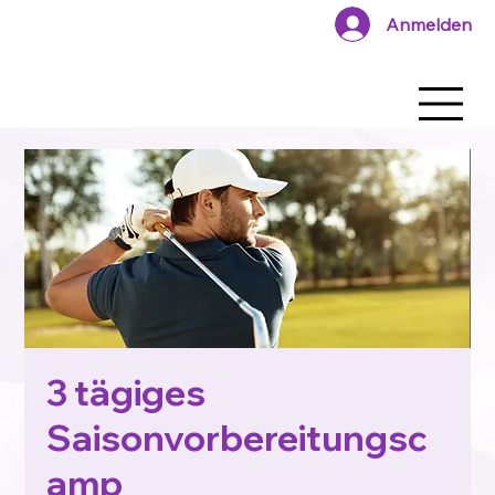
Anmelden
3 tägiges
Saisonvorbereitungsc
amp