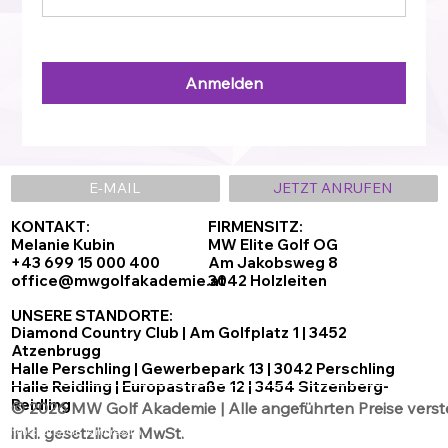
Anmelden
E-MAIL
JETZT ANRUFEN
KONTAKT:
FIRMENSITZ:
Melanie Kubin
MW Elite Golf OG
+43 699 15 000 400
Am Jakobsweg 8
office@mwgolfakademie.at
3042 Holzleiten
UNSERE STANDORTE:
Diamond Country Club | Am Golfplatz 1 | 3452
Atzenbrugg
Halle Perschling | Gewerbepark 13 | 3042 Perschling
Halle Reidling | Europastraße 12 | 3454 Sitzenberg-
Reidling
© 2026 MW Golf Akademie | Alle angeführten Preise verst
inkl. gesetzlicher MwSt.
Datenschutz
AGB´s
Impressum