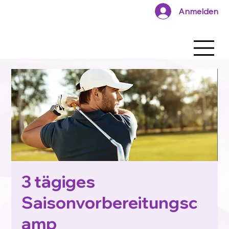
Anmelden
3 tägiges
Saisonvorbereitungsc
amp