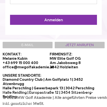
Anmelden
E-MAIL
JETZT ANRUFEN
KONTAKT:
FIRMENSITZ:
Melanie Kubin
MW Elite Golf OG
+43 699 15 000 400
Am Jakobsweg 8
office@mwgolfakademie.at
3042 Holzleiten
UNSERE STANDORTE:
Diamond Country Club | Am Golfplatz 1 | 3452
Atzenbrugg
Halle Perschling | Gewerbepark 13 | 3042 Perschling
Halle Reidling | Europastraße 12 | 3454 Sitzenberg-
Reidling
© 2026 MW Golf Akademie | Alle angeführten Preise verst
inkl. gesetzlicher MwSt.
Datenschutz
AGB´s
Impressum