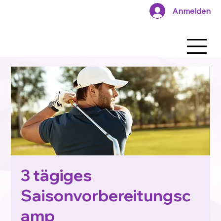
Anmelden
3 tägiges
Saisonvorbereitungsc
amp