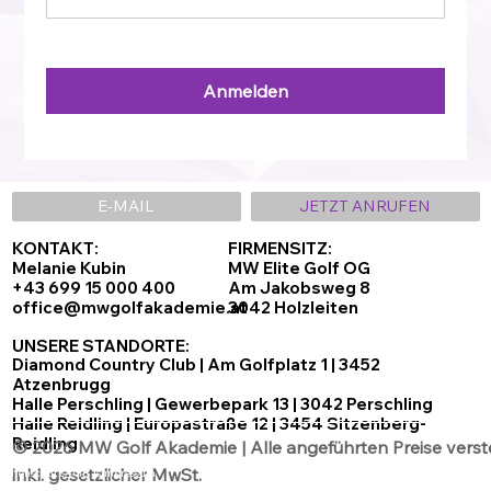
Anmelden
E-MAIL
JETZT ANRUFEN
KONTAKT:
FIRMENSITZ:
Melanie Kubin
MW Elite Golf OG
+43 699 15 000 400
Am Jakobsweg 8
office@mwgolfakademie.at
3042 Holzleiten
UNSERE STANDORTE:
Diamond Country Club | Am Golfplatz 1 | 3452
Atzenbrugg
Halle Perschling | Gewerbepark 13 | 3042 Perschling
Halle Reidling | Europastraße 12 | 3454 Sitzenberg-
Reidling
© 2026 MW Golf Akademie | Alle angeführten Preise verst
inkl. gesetzlicher MwSt.
Datenschutz
AGB´s
Impressum