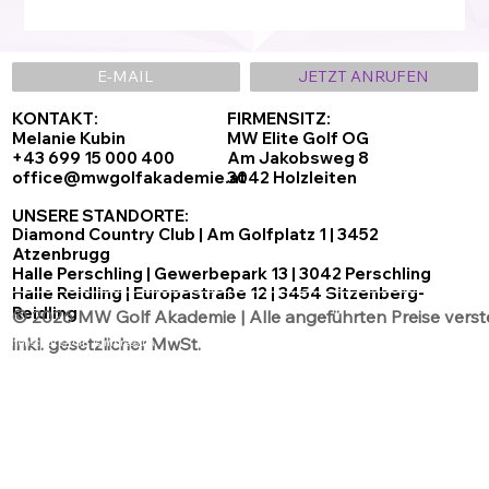
E-MAIL
JETZT ANRUFEN
KONTAKT:
FIRMENSITZ:
Melanie Kubin
MW Elite Golf OG
+43 699 15 000 400
Am Jakobsweg 8
office@mwgolfakademie.at
3042 Holzleiten
UNSERE STANDORTE:
Diamond Country Club | Am Golfplatz 1 | 3452
Atzenbrugg
Halle Perschling | Gewerbepark 13 | 3042 Perschling
Halle Reidling | Europastraße 12 | 3454 Sitzenberg-
Reidling
© 2026 MW Golf Akademie | Alle angeführten Preise verst
inkl. gesetzlicher MwSt.
Datenschutz
AGB´s
Impressum