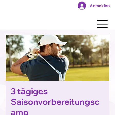
Anmelden
3 tägiges
Saisonvorbereitungsc
amp