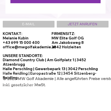
E-MAIL
JETZT ANRUFEN
KONTAKT:
FIRMENSITZ:
Melanie Kubin
MW Elite Golf OG
+43 699 15 000 400
Am Jakobsweg 8
office@mwgolfakademie.at
3042 Holzleiten
UNSERE STANDORTE:
Diamond Country Club | Am Golfplatz 1 | 3452
Atzenbrugg
Halle Perschling | Gewerbepark 13 | 3042 Perschling
Halle Reidling | Europastraße 12 | 3454 Sitzenberg-
Reidling
© 2026 MW Golf Akademie | Alle angeführten Preise verst
inkl. gesetzlicher MwSt.
Datenschutz
AGB´s
Impressum