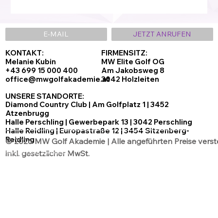
E-MAIL
JETZT ANRUFEN
KONTAKT:
FIRMENSITZ:
Melanie Kubin
MW Elite Golf OG
+43 699 15 000 400
Am Jakobsweg 8
office@mwgolfakademie.at
3042 Holzleiten
UNSERE STANDORTE:
Diamond Country Club | Am Golfplatz 1 | 3452
Atzenbrugg
Halle Perschling | Gewerbepark 13 | 3042 Perschling
Halle Reidling | Europastraße 12 | 3454 Sitzenberg-
Reidling
© 2026 MW Golf Akademie | Alle angeführten Preise verst
inkl. gesetzlicher MwSt.
Datenschutz
AGB´s
Impressum