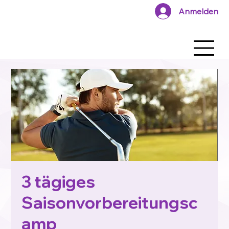
Anmelden
3 tägiges
Saisonvorbereitungsc
amp