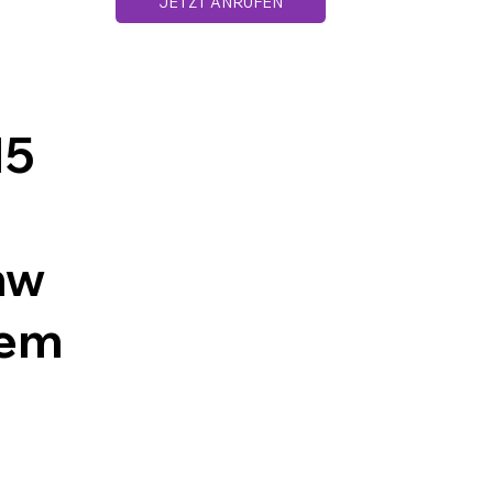
JETZT ANRUFEN
Datenschutz
AGB´s
Impressum
15
mw
dem