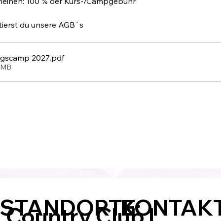
cheinen: 100 % der Kurs-/Campgebühr
ierst du unsere AGB´s
ngscamp 2027
.pdf
9MB
KONTAKT
 STANDORTE:
Country Club |