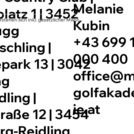
Melanie
latz 1 | 3452
tehen sich inkl. gesetzlicher MwSt.
Kubin
ugg
+43 699 
schling |
000 400
ark 13 | 3042
office@
ng
golfaka
dling |
ie.at
raße 12 | 3454
rg-Reidling