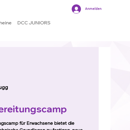
Anmelden
heine
DCC JUNIORS
ugg
ereitungscamp
gscamp für Erwachsene bietet die