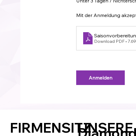
Unter 3 Tagen / Nichters
Mit der Anmeldung akzept
Saisonvorbereitu
Download PDF • 7.6
Anmelden
FIRMENSITZ
UNSERE
Diamond 