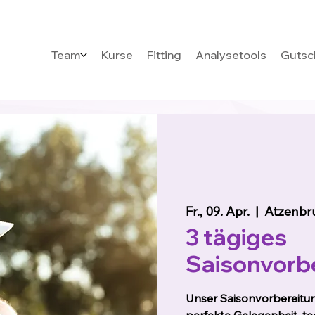
Team
Kurse
Fitting
Analysetools
Gutsc
Fr., 09. Apr.
  |  
Atzenbr
3 tägiges
Saisonvorb
Unser Saisonvorbereitun