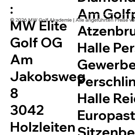
:
Am Golfp
© 2026 MW Golf Akademie | Alle angeführten Preise vers
MW Elite
Atzenbr
Golf OG
Halle Per
Am
Gewerbep
Jakobsweg
Perschli
8
Halle Rei
3042
Europast
Holzleiten
Sitzenbe