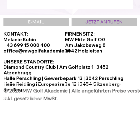
E-MAIL
JETZT ANRUFEN
KONTAKT:
FIRMENSITZ:
Melanie Kubin
MW Elite Golf OG
+43 699 15 000 400
Am Jakobsweg 8
office@mwgolfakademie.at
3042 Holzleiten
UNSERE STANDORTE:
Diamond Country Club | Am Golfplatz 1 | 3452
Atzenbrugg
Halle Perschling | Gewerbepark 13 | 3042 Perschling
Halle Reidling | Europastraße 12 | 3454 Sitzenberg-
Reidling
© 2026 MW Golf Akademie | Alle angeführten Preise verst
inkl. gesetzlicher MwSt.
Datenschutz
AGB´s
Impressum