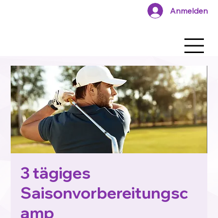
Anmelden
3 tägiges
Saisonvorbereitungsc
amp