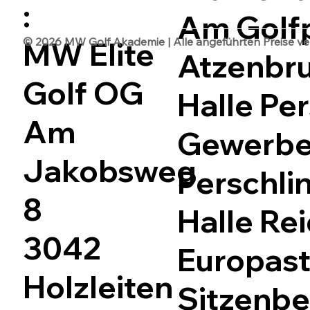
:
Am Golfp
© 2026 MW Golf Akademie | Alle angeführten Preise vers
MW Elite
Atzenbr
Golf OG
Halle Per
Am
Gewerbep
Jakobsweg
Perschli
8
Halle Rei
3042
Europast
Holzleiten
Sitzenbe