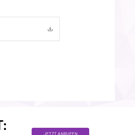
:
JETZT ANRUFEN