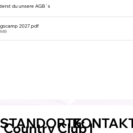
ierst du unsere AGB´s
ngscamp 2027
.pdf
9MB
KONTAKT
 STANDORTE:
Country Club |