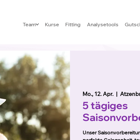
Team
Kurse
Fitting
Analysetools
Gutsc
Mo., 12. Apr.
  |  
Atzenb
5 tägiges
Saisonvorb
Unser Saisonvorbereitun