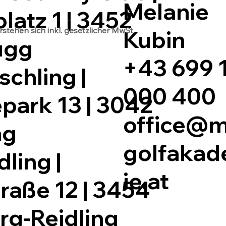
Melanie
latz 1 | 3452
tehen sich inkl. gesetzlicher MwSt.
Kubin
ugg
+43 699 
schling |
000 400
ark 13 | 3042
office@
ng
golfaka
dling |
ie.at
raße 12 | 3454
rg-Reidling