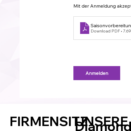
Mit der Anmeldung akzept
Saisonvorbereitu
Download PDF • 7.6
Anmelden
FIRMENSITZ
UNSERE
Diamond 