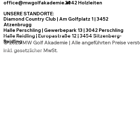
office@mwgolfakademie.at
3042 Holzleiten
UNSERE STANDORTE:
Diamond Country Club | Am Golfplatz 1 | 3452
Atzenbrugg
Halle Perschling | Gewerbepark 13 | 3042 Perschling
Halle Reidling | Europastraße 12 | 3454 Sitzenberg-
Reidling
© 2026 MW Golf Akademie | Alle angeführten Preise verst
inkl. gesetzlicher MwSt.
Datenschutz
AGB´s
Impressum