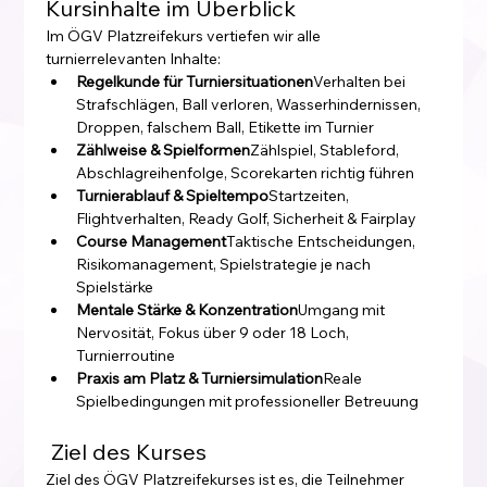
Kursinhalte im Überblick
Im ÖGV Platzreifekurs vertiefen wir alle 
turnierrelevanten Inhalte:
Regelkunde für Turniersituationen
Verhalten bei 
Strafschlägen, Ball verloren, Wasserhindernissen, 
Droppen, falschem Ball, Etikette im Turnier
Zählweise & Spielformen
Zählspiel, Stableford, 
Abschlagreihenfolge, Scorekarten richtig führen
Turnierablauf & Spieltempo
Startzeiten, 
Flightverhalten, Ready Golf, Sicherheit & Fairplay
Course Management
Taktische Entscheidungen, 
Risikomanagement, Spielstrategie je nach 
Spielstärke
Mentale Stärke & Konzentration
Umgang mit 
Nervosität, Fokus über 9 oder 18 Loch, 
Turnierroutine
Praxis am Platz & Turniersimulation
Reale 
Spielbedingungen mit professioneller Betreuung
 Ziel des Kurses
Ziel des ÖGV Platzreifekurses ist es, die Teilnehmer 