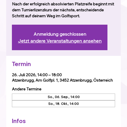
Nach der erfolgreich absolvierten Platzreife beginnt mit
dem Turnierlizenzkurs der nächste, entscheidende
Schritt auf deinem Weg im Golfsport.
Anmeldung geschlossen
Jetzt andere Veranstaltungen ansehen
Termin
26. Juli 2026, 14:00 – 18:00
Atzenbrugg, Am Golfpl. 1, 3452 Atzenbrugg, Österreich
Andere Termine
So., 06. Sep., 14:00
So., 18. Okt., 14:00
Infos