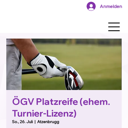
Anmelden
ÖGV Platzreife (ehem.
Turnier-Lizenz)
So., 26. Juli
  |  
Atzenbrugg