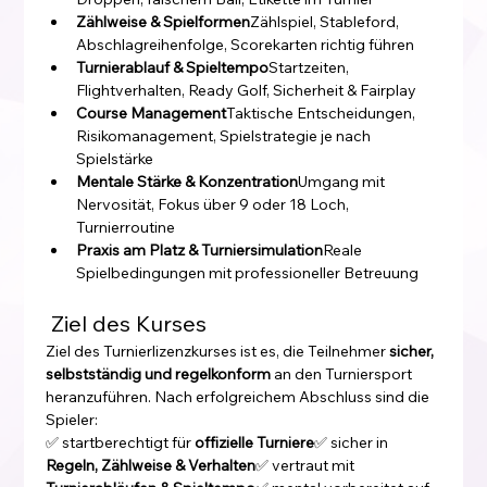
Zählweise & Spielformen
Zählspiel, Stableford, 
Abschlagreihenfolge, Scorekarten richtig führen
Turnierablauf & Spieltempo
Startzeiten, 
Flightverhalten, Ready Golf, Sicherheit & Fairplay
Course Management
Taktische Entscheidungen, 
Risikomanagement, Spielstrategie je nach 
Spielstärke
Mentale Stärke & Konzentration
Umgang mit 
Nervosität, Fokus über 9 oder 18 Loch, 
Turnierroutine
Praxis am Platz & Turniersimulation
Reale 
Spielbedingungen mit professioneller Betreuung
 Ziel des Kurses
Ziel des Turnierlizenzkurses ist es, die Teilnehmer 
sicher, 
selbstständig und regelkonform
 an den Turniersport 
heranzuführen. Nach erfolgreichem Abschluss sind die 
Spieler:
✅ startberechtigt für 
offizielle Turniere
✅ sicher in 
Regeln, Zählweise & Verhalten
✅ vertraut mit 