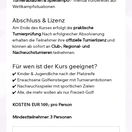
Turnierabläufen & Spieltempo
✅ mental vorbereitet auf 
Wettkampfsituationen
Abschluss & Lizenz
Am Ende des Kurses erfolgt die 
praktische 
Turnierprüfung
.Nach erfolgreicher Absolvierung 
erhalten die Teilnehmer ihre 
offizielle Turnierlizenz
 und 
können ab sofort an 
Club-, Regional- und 
Nachwuchsturnieren
 teilnehmen.
Für wen ist der Kurs geeignet?
✔️ Kinder & Jugendliche nach der Platzreife
✔️ Erwachsene Golfeinsteiger mit Turnierambitionen
✔️ Nachwuchsspieler mit sportlichen Zielen
✔️ Alle, die mehr wollen als nur Freizeit-Golf
KOSTEN: EUR 169,- pro Person
Mindestteilnehmer: 3 Personen