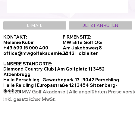
E-MAIL
JETZT ANRUFEN
KONTAKT:
FIRMENSITZ:
Melanie Kubin
MW Elite Golf OG
+43 699 15 000 400
Am Jakobsweg 8
office@mwgolfakademie.at
3042 Holzleiten
UNSERE STANDORTE:
Diamond Country Club | Am Golfplatz 1 | 3452
Atzenbrugg
Halle Perschling | Gewerbepark 13 | 3042 Perschling
Halle Reidling | Europastraße 12 | 3454 Sitzenberg-
Reidling
© 2026 MW Golf Akademie | Alle angeführten Preise verst
inkl. gesetzlicher MwSt.
Datenschutz
AGB´s
Impressum