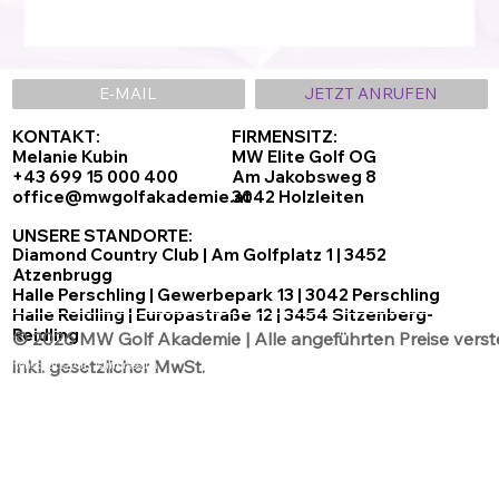
E-MAIL
JETZT ANRUFEN
KONTAKT:
FIRMENSITZ:
Melanie Kubin
MW Elite Golf OG
+43 699 15 000 400
Am Jakobsweg 8
office@mwgolfakademie.at
3042 Holzleiten
UNSERE STANDORTE:
Diamond Country Club | Am Golfplatz 1 | 3452
Atzenbrugg
Halle Perschling | Gewerbepark 13 | 3042 Perschling
Halle Reidling | Europastraße 12 | 3454 Sitzenberg-
Reidling
© 2026 MW Golf Akademie | Alle angeführten Preise verst
inkl. gesetzlicher MwSt.
Datenschutz
AGB´s
Impressum