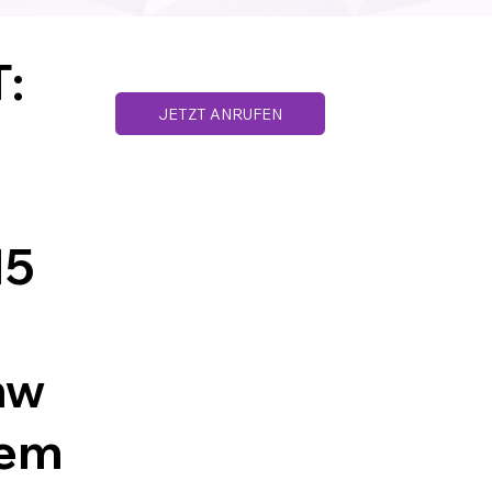
:
JETZT ANRUFEN
Datenschutz
AGB´s
Impressum
15
mw
dem