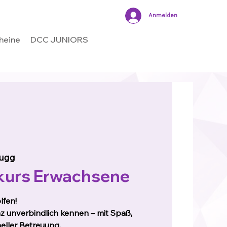
Anmelden
heine
DCC JUNIORS
ugg
urs Erwachsene
lfen!
z unverbindlich kennen – mit Spaß,
ller Betreuung.