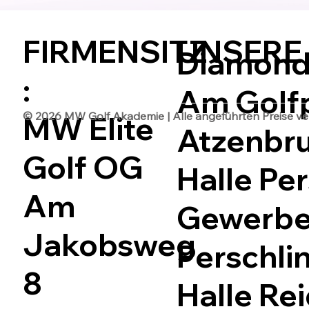
FIRMENSITZ
UNSERE
Diamond 
:
Am Golfp
© 2026 MW Golf Akademie | Alle angeführten Preise vers
MW Elite
Atzenbr
Golf OG
Halle Per
Am
Gewerbep
Jakobsweg
Perschli
8
Halle Rei