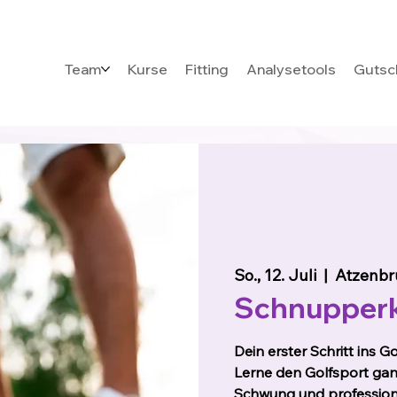
Team
Kurse
Fitting
Analysetools
Gutsc
So., 12. Juli
  |  
Atzenbr
Schnupperk
Dein erster Schritt ins Go
Lerne den Golfsport gan
Schwung und professione