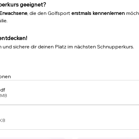
perkurs geeignet?
 Erwachsene
, die den Golfsport 
erstmals kennenlernen
 möcht
lie.
entdecken!
n und sichere dir deinen Platz im nächsten Schnupperkurs.
sonen
pdf
8MB
9KB