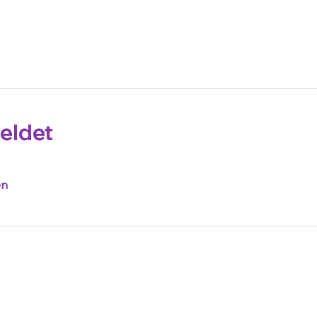
eldet
en