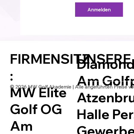
Anmelden
FIRMENSITZ
UNSERE
Diamond 
:
Am Golfp
© 2026 MW Golf Akademie | Alle angeführten Preise vers
MW Elite
Atzenbr
Golf OG
Halle Per
Am
Gewerbep