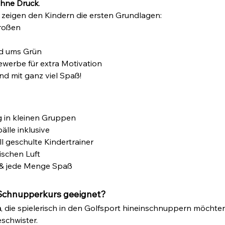
ohne Druck
.
 zeigen den Kindern die ersten Grundlagen:
roßen
d ums Grün
ewerbe für extra Motivation
und mit ganz viel Spaß!
g in kleinen Gruppen
lle inklusive
l geschulte Kindertrainer
ischen Luft
e & jede Menge Spaß
-Schnupperkurs geeignet?
n
, die spielerisch in den Golfsport hineinschnuppern möchten 
schwister.