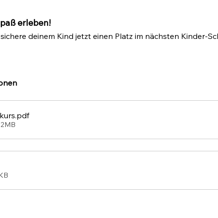
paß erleben!
 sichere deinem Kind jetzt einen Platz im nächsten Kinder-S
sonen
kurs
.pdf
.82MB
9KB