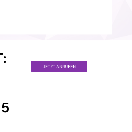
:
JETZT ANRUFEN
Datenschutz
AGB´s
Impressum
15