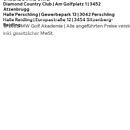
Diamond Country Club | Am Golfplatz 1 | 3452
Atzenbrugg
Halle Perschling | Gewerbepark 13 | 3042 Perschling
Halle Reidling | Europastraße 12 | 3454 Sitzenberg-
Reidling
© 2026 MW Golf Akademie | Alle angeführten Preise verst
inkl. gesetzlicher MwSt.
Datenschutz
AGB´s
Impressum