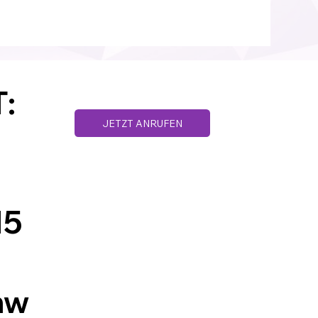
:
JETZT ANRUFEN
Datenschutz
AGB´s
Impressum
15
mw