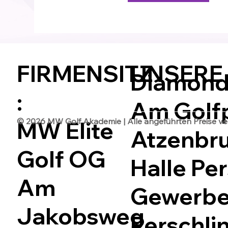
FIRMENSITZ
UNSERE
Diamond 
:
Am Golfp
© 2026 MW Golf Akademie | Alle angeführten Preise vers
MW Elite
Atzenbr
Golf OG
Halle Per
Am
Gewerbep
Jakobsweg
Perschli