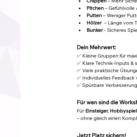
Chippen
 – Mehr Sich
Pitchen
 – Gefühlvoll
Putten
 – Weniger Put
Hölzer 
 – Länge vom T
Bunker
 - Sicheres Sp
Dein Mehrwert:
✅ Kleine Gruppen für max
✅ Klare Technik-Inputs & 
✅ Viele praktische Übung
✅ Individuelles Feedback
✅ Spürbare Verbesserung 
Für wen sind die Works
Für 
Einsteiger, Hobbyspiel
– ohne gleich einen Kompl
Jetzt Platz sichern!