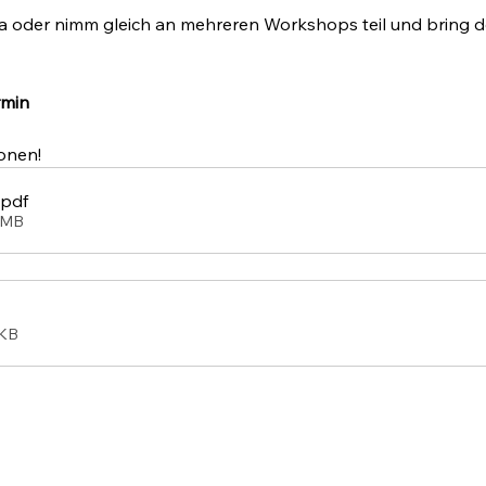
oder nimm gleich an mehreren Workshops teil und bring dei
rmin
onen!
.pdf
1MB
9KB