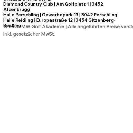
Diamond Country Club | Am Golfplatz 1 | 3452
Atzenbrugg
Halle Perschling | Gewerbepark 13 | 3042 Perschling
Halle Reidling | Europastraße 12 | 3454 Sitzenberg-
Reidling
© 2026 MW Golf Akademie | Alle angeführten Preise verst
inkl. gesetzlicher MwSt.
Datenschutz
AGB´s
Impressum