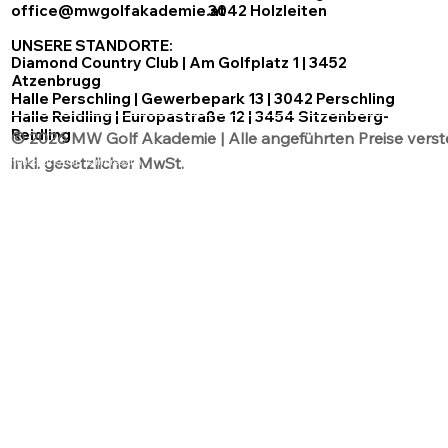
office@mwgolfakademie.at
3042 Holzleiten
UNSERE STANDORTE:
Diamond Country Club | Am Golfplatz 1 | 3452
Atzenbrugg
Halle Perschling | Gewerbepark 13 | 3042 Perschling
Halle Reidling | Europastraße 12 | 3454 Sitzenberg-
Reidling
© 2026 MW Golf Akademie | Alle angeführten Preise verst
inkl. gesetzlicher MwSt.
Datenschutz
AGB´s
Impressum