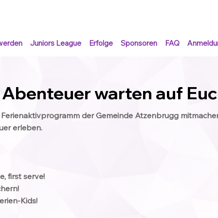
werden
Juniors League
Erfolge
Sponsoren
FAQ
Anmeldu
 Abenteuer warten auf Euc
m Ferienaktivprogramm der Gemeinde Atzenbrugg mitmachen 
uer erleben.
, first serve!
chern!
Ferien-Kids!