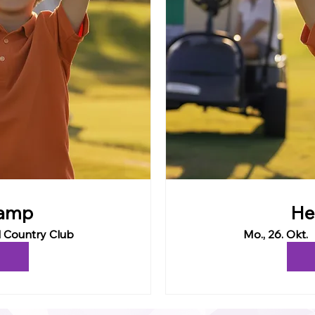
amp
He
 Country Club
Mo., 26. Okt.