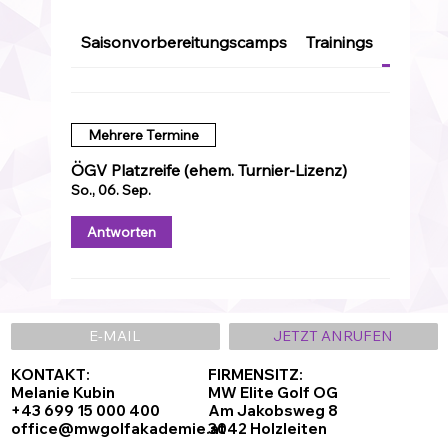
Saisonvorbereitungscamps
Trainings
ÖGV Pla
Mehrere Termine
ÖGV Platzreife (ehem. Turnier-Lizenz)
So., 06. Sep.
Antworten
E-MAIL
JETZT ANRUFEN
KONTAKT:
FIRMENSITZ:
Melanie Kubin
MW Elite Golf OG
+43 699 15 000 400
Am Jakobsweg 8
office@mwgolfakademie.at
3042 Holzleiten