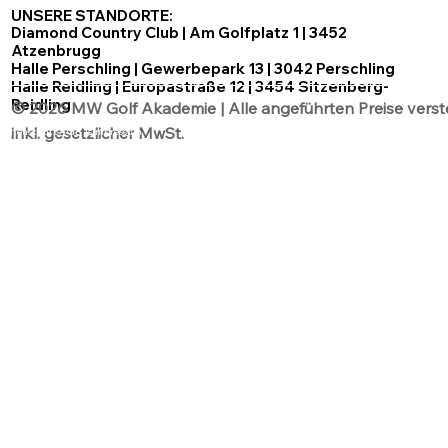
UNSERE STANDORTE:
Diamond Country Club | Am Golfplatz 1 | 3452
Atzenbrugg
Halle Perschling | Gewerbepark 13 | 3042 Perschling
Halle Reidling | Europastraße 12 | 3454 Sitzenberg-
Reidling
© 2026 MW Golf Akademie | Alle angeführten Preise verst
inkl. gesetzlicher MwSt.
Datenschutz
AGB´s
Impressum